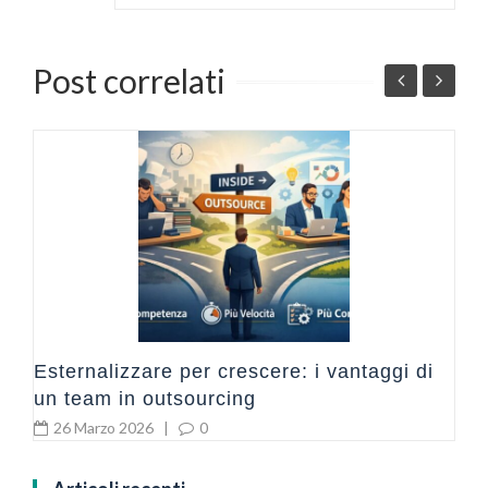
Post correlati
a
L
B
Esternalizzare per crescere: i vantaggi di
un team in outsourcing
26 Marzo 2026
|
0