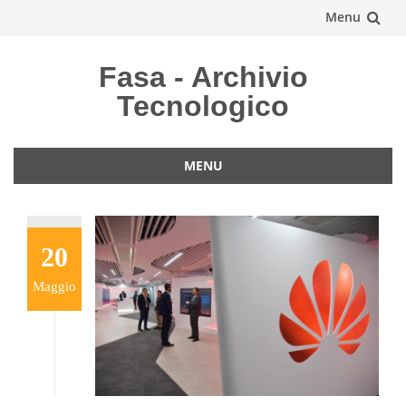
Menu
Vai
Fasa - Archivio
al
Tecnologico
contenuto
MENU
Vai
al
contenuto
20
Maggio