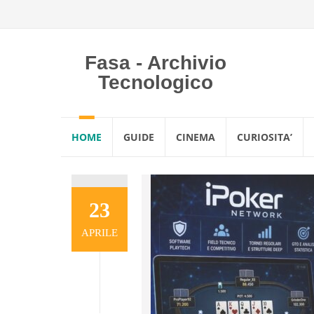
Fasa - Archivio
Tecnologico
Vai
HOME
GUIDE
CINEMA
CURIOSITA’
al
contenuto
23
APRILE