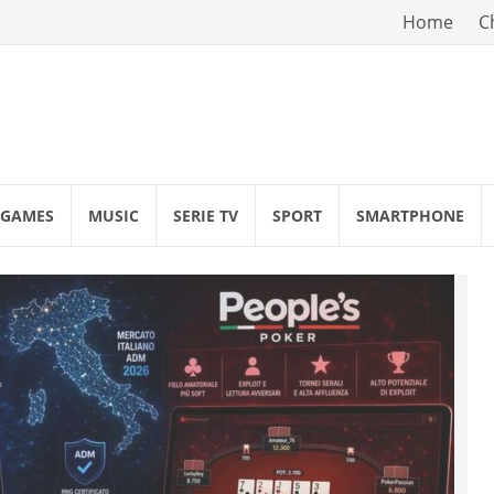
Vai
Home
C
al
contenuto
GAMES
MUSIC
SERIE TV
SPORT
SMARTPHONE