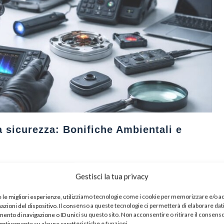
a sicurezza: Bonifiche Ambientali e
cetto di privacy ha subito una trasformazione radicale. Se un
Gestisci la tua privacy
cessari appostamenti e attrezzature ingombranti, oggi la
portata di chiunque, spesso con costi irrisori. Tuttavia,
e le migliori esperienze, utilizziamo tecnologie come i cookie per memorizzare e/o 
nacce, si è evoluta anche la tecnologia difensiva, guidata da
mazioni del dispositivo. Il consenso a queste tecnologie ci permetterà di elaborare dat
nto di navigazione o ID unici su questo sito. Non acconsentire o ritirare il consens
egativamente su alcune caratteristiche e funzioni.