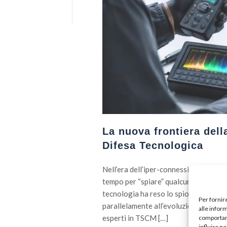
La nuova frontiera dell
Difesa Tecnologica
Nell’era dell’iper-connessione, il con
tempo per “spiare” qualcuno erano ne
tecnologia ha reso lo spionaggio alla 
Per fornir
parallelamente all’evoluzione delle mi
alle infor
esperti in TSCM […]
comportame
influire n