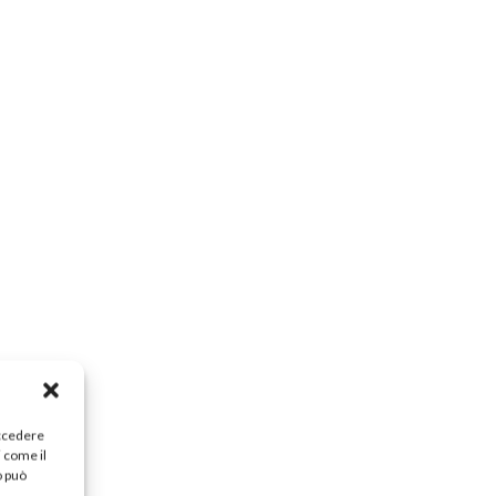
accedere
i come il
o può