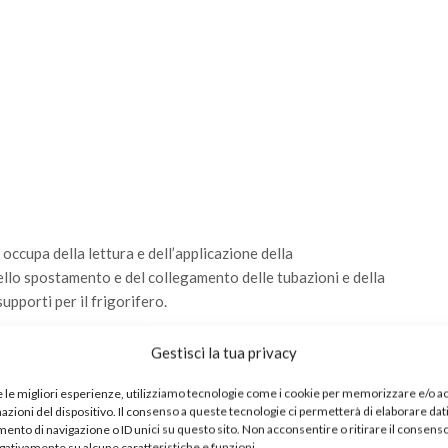
occupa della lettura e dell’applicazione della
llo spostamento e del collegamento delle tubazioni e della
upporti per il frigorifero.
di refrigerazione
e l’assemblaggio dei vari pezzi
Gestisci la tua privacy
 frigorifere sono compiti che ricadono nelle mansioni del
e le migliori esperienze, utilizziamo tecnologie come i cookie per memorizzare e/o 
mazioni del dispositivo. Il consenso a queste tecnologie ci permetterà di elaborare dat
aggio e la regolazione di apparecchiature di misurazione, di
nto di navigazione o ID unici su questo sito. Non acconsentire o ritirare il consens
a. Oltre al corretto
funzionamento del frigorifero
, il
egativamente su alcune caratteristiche e funzioni.