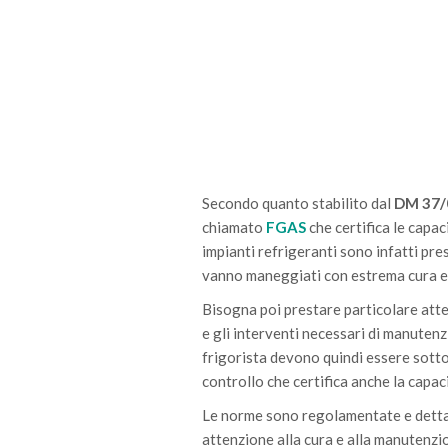
Secondo quanto stabilito dal
DM 37/
chiamato
FGAS
che certifica le capac
impianti refrigeranti sono infatti pre
vanno maneggiati con estrema cura e a
Bisogna poi prestare particolare atten
e gli interventi necessari di manutenzi
frigorista devono quindi essere sott
controllo che certifica anche la capaci
Le norme sono regolamentate e detta
attenzione alla cura e alla manutenzio