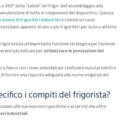
a a 360° della “salute” del frigo: dall’assemblaggio alla
 manutenzione di tutte le componenti del dispositivo. Questa
razione di frigoriferi industriali
e riveste un ruolo
essitano appunto di uno o più frigoriferi per la loro attività
l frigorista ha un’importante funzione strategica per l’azienda
geranti più indicate per
ottimizzare le prestazioni del
nco a fianco con i team aziendali per realizzare nuovi prodotti e
 di fornire una risposta adeguata alle nuove esigenze del
cifico i compiti del frigorista?
assiamo alle sue mansioni specifiche e ai servizi che offre
eri industriali
.