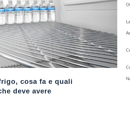
O
La
Am
Co
Co
N
frigo, cosa fa e quali
che deve avere