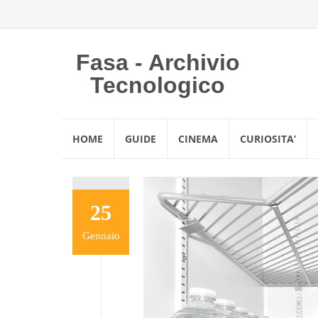
Fasa - Archivio
Tecnologico
Vai
HOME
GUIDE
CINEMA
CURIOSITA’
al
contenuto
25
Gennaio