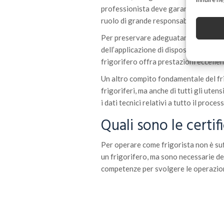
professionista deve garantire anche l
ruolo di grande responsabilità.
Per preservare adeguatamente le comp
dell’applicazione di dispositivi antico
frigorifero offra prestazioni eccellen
Un altro compito fondamentale del fri
frigoriferi, ma anche di tutti gli utens
i dati tecnici relativi a tutto il proce
Quali sono le certif
Per operare come frigorista non è suf
un frigorifero, ma sono necessarie del
competenze per svolgere le operazioni