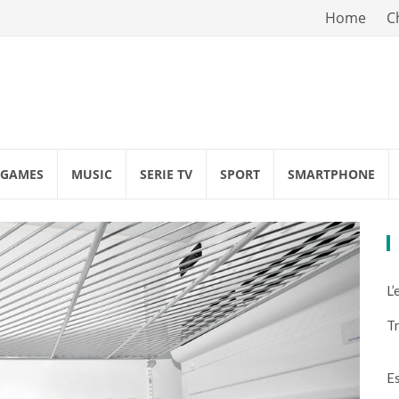
Vai
Home
C
al
contenuto
GAMES
MUSIC
SERIE TV
SPORT
SMARTPHONE
L’
Tr
Es