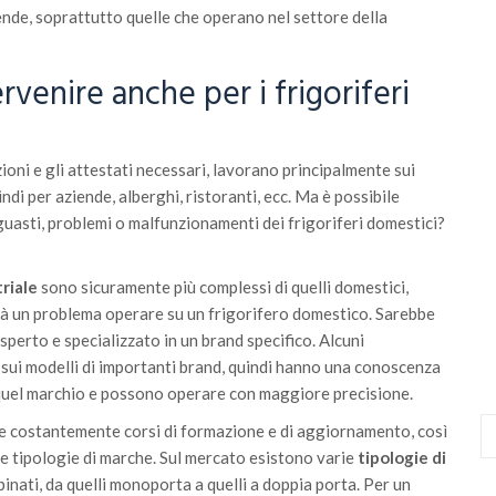
iende, soprattutto quelle che operano nel settore della
ervenire anche per i frigoriferi
cazioni e gli attestati necessari, lavorano principalmente sui
ndi per aziende, alberghi, ristoranti, ecc. Ma è possibile
 guasti, problemi o malfunzionamenti dei frigoriferi domestici?
triale
sono sicuramente più complessi di quelli domestici,
arà un problema operare su un frigorifero domestico. Sarebbe
perto e specializzato in un brand specifico. Alcuni
o sui modelli di importanti brand, quindi hanno una conoscenza
quel marchio e possono operare con maggiore precisione.
ue costantemente corsi di formazione e di aggiornamento, così
e tipologie di marche. Sul mercato esistono varie
tipologie di
mbinati, da quelli monoporta a quelli a doppia porta. Per un