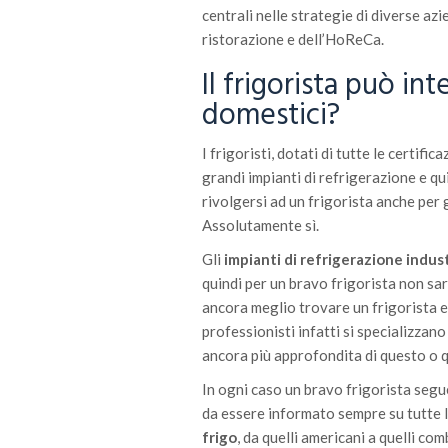
centrali nelle strategie di diverse az
ristorazione e dell’HoReCa.
Il frigorista può int
domestici?
I frigoristi, dotati di tutte le certifi
grandi impianti di refrigerazione e qui
rivolgersi ad un frigorista anche per
Assolutamente sì.
Gli
impianti di refrigerazione indus
quindi per un bravo frigorista non s
ancora meglio trovare un frigorista es
professionisti infatti si specializzan
ancora più approfondita di questo o 
In ogni caso un bravo frigorista seg
da essere informato sempre su tutte l
frigo
, da quelli americani a quelli co