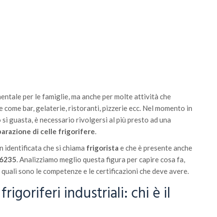
ntale per le famiglie, ma anche per molte attività che
 come bar, gelaterie, ristoranti, pizzerie ecc. Nel momento in
si guasta, è necessario rivolgersi al più presto ad una
parazione di celle frigorifere
.
en identificata che si chiama
frigorista
e che è presente anche
 6235
. Analizziamo meglio questa figura per capire cosa fa,
e quali sono le competenze e le certificazioni che deve avere.
rigoriferi industriali: chi è il