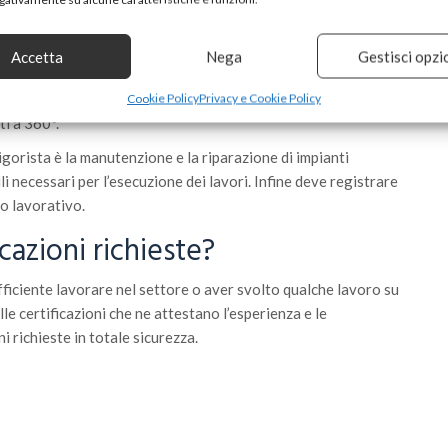
a massima sicurezza e proprio per questo motivo il suo è un
Accetta
Nega
Gestisci opzi
onenti del frigorifero il professionista si occupa
rrosivi e di isolamento termico e acustico, affinché il
Cookie Policy
Privacy e Cookie Policy
ti a 360°.
gorista è la manutenzione e la riparazione di impianti
ili necessari per l’esecuzione dei lavori. Infine deve registrare
sso lavorativo.
icazioni richieste?
ficiente lavorare nel settore o aver svolto qualche lavoro su
le certificazioni che ne attestano l’esperienza e le
 richieste in totale sicurezza.