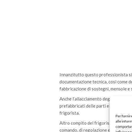
Innanzitutto questo professionista si 
documentazione tecnica, così come de
fabbricazione di sostegni, mensole e s
Anche l’allacciamento degli
impianti 
prefabbricati delle parti elettriche o
frigorista.
Per fornir
alle infor
Altro compito del frigorista è il mont
comportame
comando, di regolazione e di sicurezz
influire n