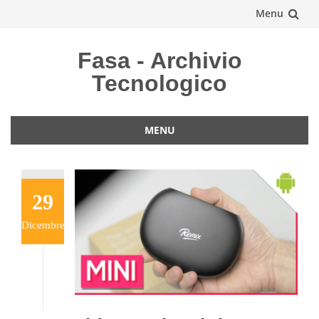
Menu
Vai
Fasa - Archivio
al
Tecnologico
contenuto
MENU
Vai
al
contenuto
29
Dicembre