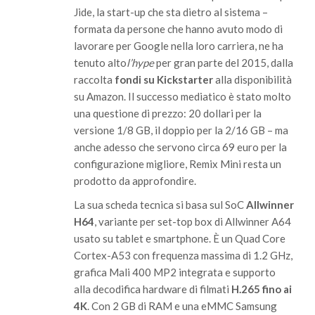
Jide, la start-up che sta dietro al sistema –
formata da persone che hanno avuto modo di
lavorare per Google nella loro carriera, ne ha
tenuto alto
l’hype
per gran parte del 2015, dalla
raccolta
fondi su Kickstarter
alla disponibilità
su Amazon. Il successo mediatico è stato molto
una questione di prezzo: 20 dollari per la
versione 1/8 GB, il doppio per la 2/16 GB – ma
anche adesso che servono circa 69 euro per la
configurazione migliore, Remix Mini resta un
prodotto da approfondire.
La sua scheda tecnica si basa sul SoC
Allwinner
H64
, variante per set-top box di Allwinner A64
usato su tablet e smartphone. È un Quad Core
Cortex-A53 con frequenza massima di 1.2 GHz,
grafica Mali 400 MP2 integrata e supporto
alla decodifica hardware di filmati
H.265 fino ai
4K
. Con 2 GB di RAM e una eMMC
Samsung