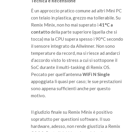
Tecnica e Recensione
È un approccio pratico comune ad altri Mini PC
con telaio in plastica, grezzo ma tollerabile. Su
Remix Minix, non ho mai superato i
41°C a
contatto
della parte superiore (quella che si
tocca) ma la CPU supera spesso i 90°C secondo
il sensore integrato da Allwinner. Non sono
temperature da record, ma si riesce ad andarci
d’accordo visto lo stress a cui si sottopone il
SoC durante il multi-tasking di Remix OS.
Peccato per quell’antenna
WiFi N Single
appoggiata lì quasi per caso; le sue prestazioni
sono appena sufficienti anche per questo
motivo.
Il giudizio finale su Remix Minix è positivo
sopratutto per questioni software. Il suo
hardware, adesso, non rende giustizia a Remix