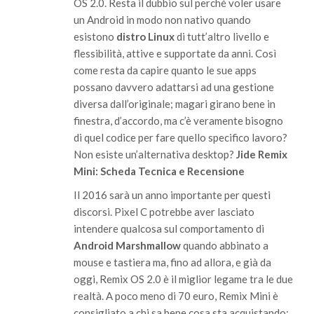
OS 2.0. Resta il dubbio sul perché voler usare
un Android in modo non nativo quando
esistono
distro Linux
di tutt’altro livello e
flessibilità, attive e supportate da anni. Così
come resta da capire quanto le sue apps
possano davvero adattarsi ad una gestione
diversa dall’originale; magari girano bene in
finestra, d’accordo, ma c’è veramente bisogno
di quel codice per fare quello specifico lavoro?
Non esiste un’alternativa desktop?
Jide Remix
Mini: Scheda Tecnica e Recensione
Il 2016 sarà un anno importante per questi
discorsi. Pixel C potrebbe aver lasciato
intendere qualcosa sul comportamento di
Android Marshmallow
quando abbinato a
mouse
e tastiera ma, fino ad allora, e già da
oggi, Remix OS 2.0 è il miglior legame tra le due
realtà. A poco meno di 70 euro, Remix Mini è
consigliato a chi sa bene cosa sta acquistando;