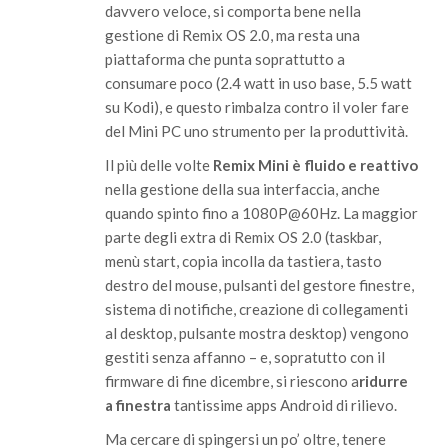
davvero veloce, si comporta bene nella
gestione di Remix OS 2.0, ma resta una
piattaforma che punta soprattutto a
consumare poco (2.4 watt in uso base, 5.5 watt
su Kodi), e questo rimbalza contro il voler fare
del Mini PC uno strumento per la produttività.
Il più delle volte
Remix Mini è fluido e reattivo
nella gestione della sua interfaccia, anche
quando spinto fino a 1080P@60Hz. La maggior
parte degli extra di Remix OS 2.0 (taskbar,
menù start, copia incolla da tastiera, tasto
destro del mouse, pulsanti del gestore finestre,
sistema di notifiche, creazione di collegamenti
al
desktop
, pulsante mostra desktop) vengono
gestiti senza affanno – e, sopratutto con il
firmware di fine dicembre, si riescono a
ridurre
a finestra
tantissime apps Android di rilievo.
Ma cercare di spingersi un po’ oltre, tenere