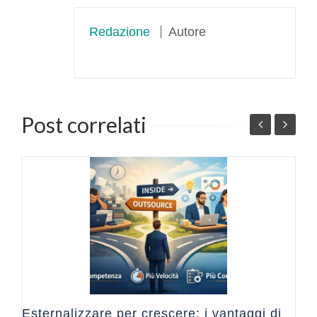
Redazione
Autore
Post correlati
L
ze
B
Esternalizzare per crescere: i vantaggi di