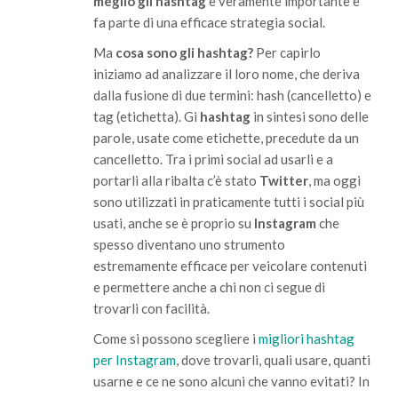
meglio gli hashtag
è veramente importante e
fa parte di una efficace strategia social.
Ma
cosa sono gli hashtag?
Per capirlo
iniziamo ad analizzare il loro nome, che deriva
dalla fusione di due termini: hash (cancelletto) e
tag (etichetta). Gi
hashtag
in sintesi sono delle
parole, usate come etichette, precedute da un
cancelletto. Tra i primi social ad usarli e a
portarli alla ribalta c’è stato
Twitter
, ma oggi
sono utilizzati in praticamente tutti i social più
usati, anche se è proprio su
Instagram
che
spesso diventano uno strumento
estremamente efficace per veicolare contenuti
e permettere anche a chi non ci segue di
trovarli con facilità.
Come si possono scegliere i
migliori hashtag
per Instagram
, dove trovarli, quali usare, quanti
usarne e ce ne sono alcuni che vanno evitati? In