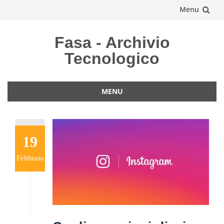
Menu
Vai
Fasa - Archivio
al
Tecnologico
contenuto
MENU
Vai
al
contenuto
19
Febbraio