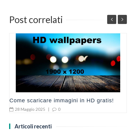
Post correlati
G
c
Come scaricare immagini in HD gratis!
28 Maggio 2025
|
0
Articoli recenti