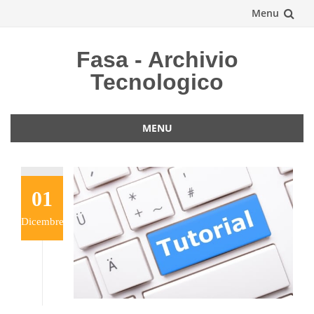
Menu
Vai
Fasa - Archivio
al
Tecnologico
contenuto
MENU
Vai
al
contenuto
01
Dicembre