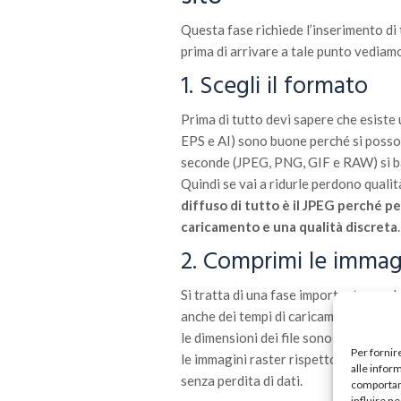
Questa fase richiede l’inserimento di 
prima di arrivare a tale punto vedia
1. Scegli il formato
Prima di tutto devi sapere che esiste 
EPS e AI) sono buone perché si posso
seconde (JPEG, PNG, GIF e RAW) si basa
Quindi se vai a ridurle perdono quali
diffuso di tutto è il JPEG perché 
caricamento e una qualità discreta
.
2. Comprimi le immagi
Si tratta di una fase importante perch
anche dei tempi di caricamento di un
le dimensioni dei file sono troppo pi
Per fornir
le immagini raster rispetto alle vetto
alle infor
senza perdita di dati.
comportame
influire n