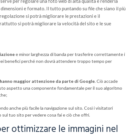
serve per regolare una foto web di alta qualità e renderla
dimensioni e formato. Il tutto puntando su file che siano il più
regolazione si potrà migliorare le prestazioni e il
ttutto si potrà migliorare la velocità del sito e le sue
iazione
e minor larghezza di banda per trasferire correttamente i
 dei benefici perché non dovrà attendere troppo tempo per
te hanno maggior attenzione da parte di Google
. Ciò accade
uesto aspetto una componente fondamentale per il suo algoritmo
iche;
endo anche più facile la navigazione sul sito. Così i visitatori
 sul tuo sito per vedere cosa fai e ciò che offri.
per ottimizzare le immagini nel