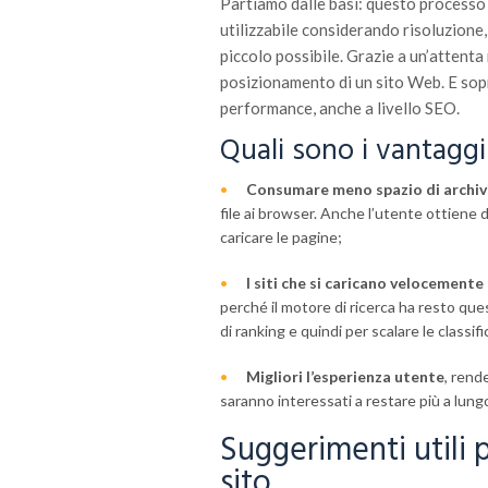
Partiamo dalle basi: questo processo 
utilizzabile considerando risoluzione, 
piccolo possibile. Grazie a un’attenta 
posizionamento di un sito Web. E sopra
performance, anche a livello SEO.
Quali sono i vantaggi
Consumare meno spazio di archiv
file ai browser. Anche l’utente ottiene
caricare le pagine;
I siti che si caricano velocemen
perché il motore di ricerca ha resto q
di ranking e quindi per scalare le classif
Migliori l’esperienza utente
, rend
saranno interessati a restare più a lungo
Suggerimenti utili 
sito