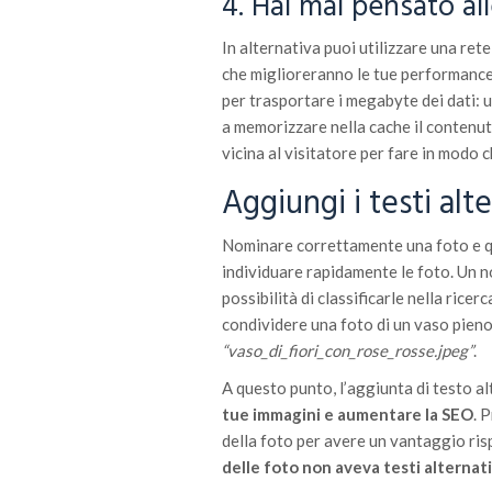
4. Hai mai pensato a
In alternativa puoi utilizzare una rete 
che miglioreranno le tue performance 
per trasportare i megabyte dei dati: 
a memorizzare nella cache il contenut
vicina al visitatore per fare in modo c
Aggiungi i testi alt
Nominare correttamente una foto e qu
individuare rapidamente le foto. Un n
possibilità di classificarle nella ricer
condividere una foto di un vaso pieno 
“vaso_di_fiori_con_rose_rosse.jpeg”
.
A questo punto, l’aggiunta di testo a
tue immagini e aumentare la SEO
. 
della foto per avere un vantaggio ris
delle foto non aveva testi alternati