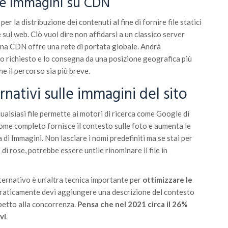
lle immagini su CDN
per la distribuzione dei contenuti al fine di fornire file statici
sul web. Ciò vuol dire non affidarsi a un classico server
una CDN offre una rete di portata globale. Andrà
o richiesto e lo consegna da una posizione geografica più
he il percorso sia più breve.
ernativi sulle immagini del sito
alsiasi file permette ai motori di ricerca come Google di
ome completo fornisce il contesto sulle foto e aumenta le
ca di Immagini. Non lasciare i nomi predefiniti ma se stai per
di rose, potrebbe essere untile rinominare il file in
lternativo è un’altra tecnica importante per
ottimizzare le
Praticamente devi aggiungere una descrizione del contesto
petto alla concorrenza.
Pensa che nel 2021 circa il 26%
vi
.