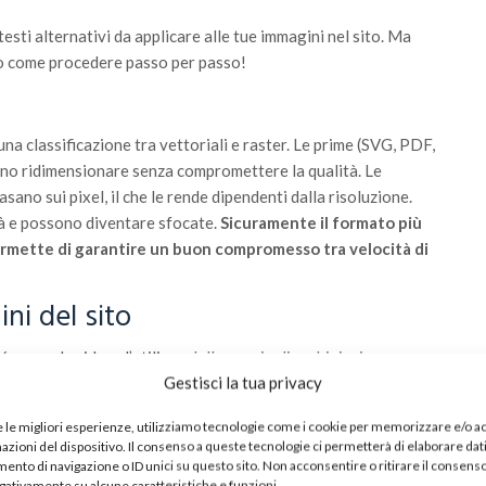
testi alternativi da applicare alle tue immagini nel sito. Ma
mo come procedere passo per passo!
una classificazione tra vettoriali e raster. Le prime (SVG, PDF,
no ridimensionare senza compromettere la qualità. Le
no sui pixel, il che le rende dipendenti dalla risoluzione.
tà e possono diventare sfocate.
Sicuramente il formato più
permette di garantire un buon compromesso tra velocità di
ni del sito
é non solo riduce l’utilizzo dello spazio di archiviazione, ma
Gestisci la tua privacy
a pagina. Quando procedi con la compressione ricorda che se
ccole comportano una qualità inferiore. Considera che
e le migliori esperienze, utilizziamo tecnologie come i cookie per memorizzare e/o 
riali permettono di utilizzare tecniche di compressione con o
mazioni del dispositivo. Il consenso a queste tecnologie ci permetterà di elaborare dat
nto di navigazione o ID unici su questo sito. Non acconsentire o ritirare il consens
egativamente su alcune caratteristiche e funzioni.