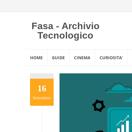
Fasa - Archivio
Tecnologico
Vai
HOME
GUIDE
CINEMA
CURIOSITA’
al
contenuto
16
Settembre