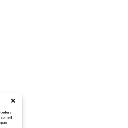
accedere
i come il
o può