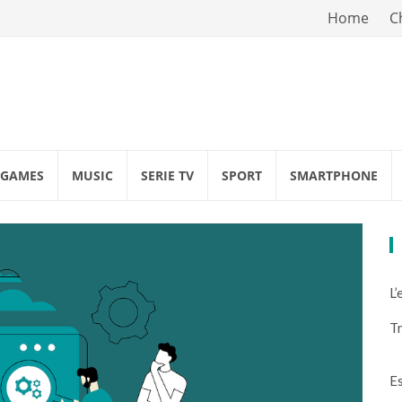
Vai
Home
C
al
contenuto
GAMES
MUSIC
SERIE TV
SPORT
SMARTPHONE
L’
Tr
Es