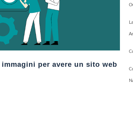
O
La
Am
Co
 immagini per avere un sito web
Co
N