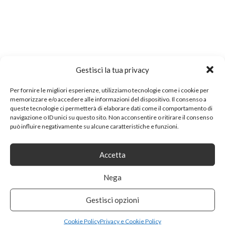
Gestisci la tua privacy
Per fornire le migliori esperienze, utilizziamo tecnologie come i cookie per
memorizzare e/o accedere alle informazioni del dispositivo. Il consenso a
queste tecnologie ci permetterà di elaborare dati come il comportamento di
navigazione o ID unici su questo sito. Non acconsentire o ritirare il consenso
può influire negativamente su alcune caratteristiche e funzioni.
Categorie:
Sport
|
0
|
Redazione
Accetta
Nega
Redazione
Autore
Gestisci opzioni
Cookie Policy
Privacy e Cookie Policy