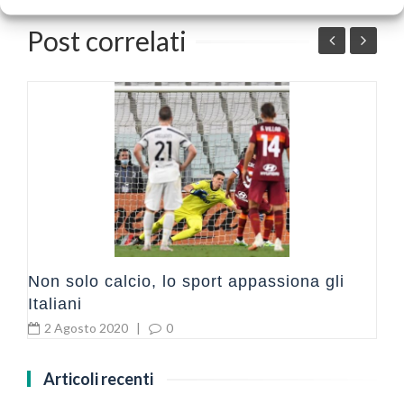
Post correlati
ve
C
v
Non solo calcio, lo sport appassiona gli
Italiani
2 Agosto 2020
|
0
Articoli recenti