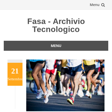
Menu
Vai
Fasa - Archivio
al
Tecnologico
contenuto
MENU
Vai
al
contenuto
21
Settembre