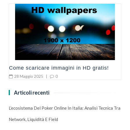
G
c
Come scaricare immagini in HD gratis!
28 Maggio 2025
|
0
Articoli recenti
L’ecosistema Del Poker Online In Italia: Analisi Tecnica Tra
Network, Liquidità E Field