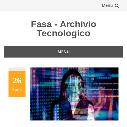
Menu
Vai
Fasa - Archivio
al
Tecnologico
contenuto
MENU
Vai
al
contenuto
26
Aprile