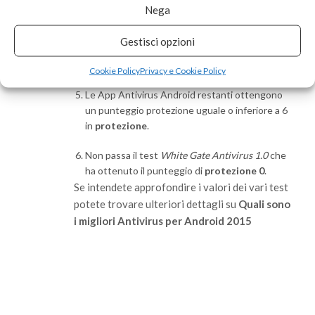
per usabilità
.
Nega
AVG Antivirus Free 4.1
e
Norton Mobile
Gestisci opzioni
Security 3.8
ottengono
6 per protezione e 4
per usabilità
.
Cookie Policy
Privacy e Cookie Policy
Le App Antivirus Android restanti ottengono
un punteggio protezione uguale o inferiore a 6
in
protezione
.
Non passa il test
White Gate Antivirus 1.0
che
ha ottenuto il punteggio di
protezione 0
.
Se intendete approfondire i valori dei vari test
potete trovare ulteriori dettagli su
Quali sono
i migliori Antivirus per Android 2015