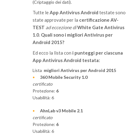
(Criptaggio dei dati).
Tutte le
App Antivirus Android
testate sono
state approvate per la
certificazione AV-
TEST
ad eccezione di
White Gate Antivirus
1.0
.
Quali sono i migliori Antivirus per
Android 2015?
Ed ecco la lista con
i punteggi per ciascuna
App Antivirus Android testata:
Lista
migliori Antivirus per Android 2015
360 Mobile Security 1.0
certificato
Protezione:
6
Usabilità: 6
AhnLab v3 Mobile 2.1
certificato
Protezione:
6
Usabilità: 6