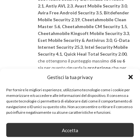
2.1
,
Antiy AVL 2.3
,
Avast Mobile Security 3.0
,
Avira Free Android Security 3.5
,
Bitdefender
Mobile Security 2.19
,
Cheetahmobile Clean
Master 5.6
,
Cheetahmobile CM Security 1.5
,
Cheetahmobile Kingsoft Mobile Security 3.3
,
Eset Mobile Security & Antivirus 3.0
,
G-Data
Internet Security 25.3
,
Intel Security Mobile
Security 4.1
,
Quick Heal Total Security 2.00
,
che ottengono il punteggio massimo di
6 su 6
sia per quanto riguarda la
protezione
che per
l’
usabilità
.
Gestisci la tua privacy
In seconda posizione troviamo a parimerito
F-
Per fornire le migliori esperienze, utilizziamo tecnologie come i cookie per
Secure Mobile Security 9.2
e
Trend Micro
memorizzare e/o accedere alle informazioni del dispositivo. Il consenso a
queste tecnologie ci permetterà di elaborare dati come il comportamento di
Mobile Security 5.0
che hanno ottenuto come
navigazione o ID unici su questo sito. Non acconsentire o ritirare il consenso
punteggio di
protezione 6
su 6 e come
può influire negativamente su alcune caratteristiche e funzioni.
punteggio di
usabilità 5.5
su 6.
In terza posizione c’è
Kaspersky Internet
Accetta
Security 11.4
che ottiene
6 per protezione e 5