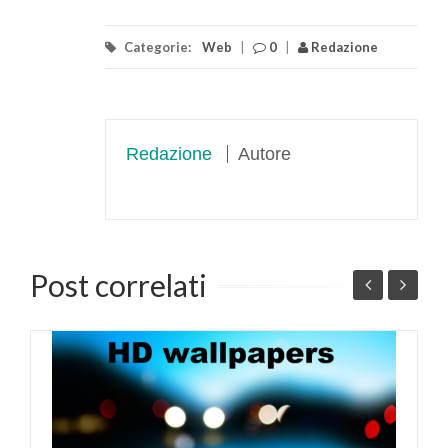
Categorie:
Web
|
0
|
Redazione
Redazione
Autore
Post correlati
G
c