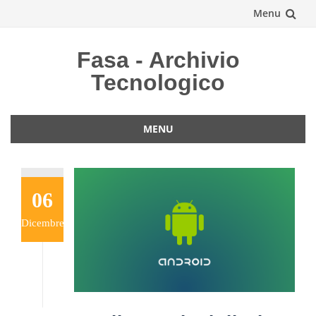
Menu
Vai
Fasa - Archivio
al
Tecnologico
contenuto
MENU
Vai
al
contenuto
06
Dicembre