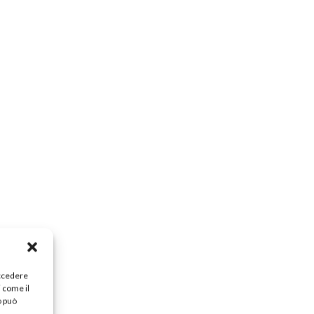
accedere
i come il
o può