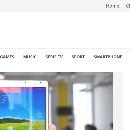
Vai
Home
C
al
contenuto
GAMES
MUSIC
SERIE TV
SPORT
SMARTPHONE