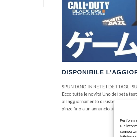
DISPONIBILE L’AGGIO
SPUNTANO IN RETE I DETTAGLI S
Ecco tutte le novità Uno dei beta test
all’aggiornamento di sistema 3.00 per
pinze fino a un annuncio ufficiale. Aspe
Per fornir
alle infor
comportame
influire n