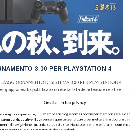
RNAMENTO 3.00 PER PLAYSTATION 4
ULL’AGGIORNAMENTO DI SISTEMA 3.00 PER PLAYSTATION 4
er giapponesi ha pubblicato in rete la lista delle feature relative
 PlayStation 4. Ecco i dettagli, chiaramente da prendere con le
Gestisci la tua privacy
tti principali – La […]
e le migliori esperienze, utilizziamo tecnologie come i cookie per memorizzare e/o 
mazioni del dispositivo. Il consenso a queste tecnologie ci permetterà di elaborare dat
nto di navigazione o ID unici su questo sito. Non acconsentire o ritirare il consens
egativamente su alcune caratteristiche e funzioni.