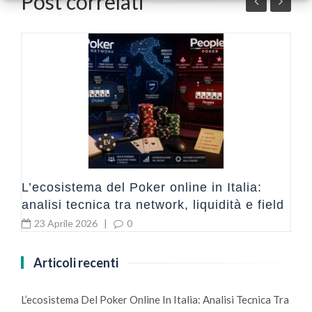
Post correlati
a
I
L’ecosistema del Poker online in Italia:
analisi tecnica tra network, liquidità e field
23 Aprile 2026
|
0
Articoli recenti
L’ecosistema Del Poker Online In Italia: Analisi Tecnica Tra