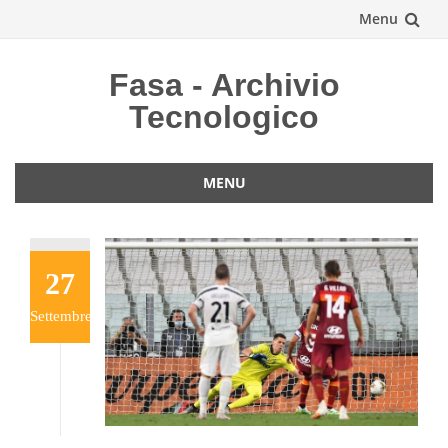
Menu
Vai
Fasa - Archivio
al
Tecnologico
contenuto
MENU
Vai
al
contenuto
27
Settembre