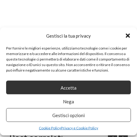
Gestisci la tua privacy
Per fornire le migliori esperienze, utilizziamo tecnologie come i cookie per
memorizzare e/o accedere alle informazioni del dispositivo. Il consenso a
queste tecnologie ci permetterà di elaborare dati come il comportamento di
navigazione o ID unici su questo sito. Non acconsentire o ritirare il consenso
Categorie:
Games
|
0
|
Redazione
può influire negativamente su alcune caratteristiche e funzioni.
Accetta
Redazione
Autore
Nega
Gestisci opzioni
Cookie Policy
Privacy e Cookie Policy