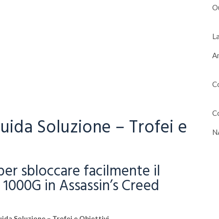
O
La
Am
Co
Co
uida Soluzione – Trofei e
N
er sbloccare facilmente il
i 1000G in Assassin’s Creed
ida Soluzione – Trofei e Obiettivi