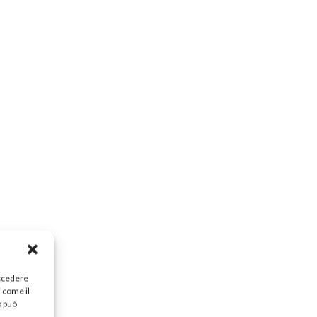
accedere
i come il
o può