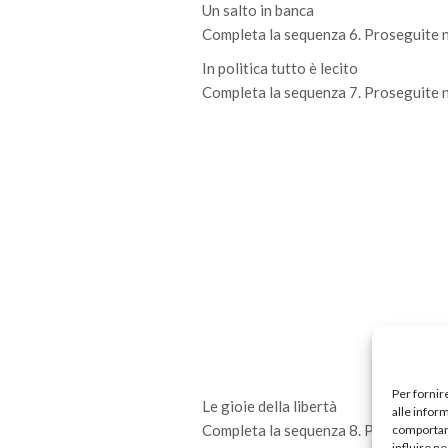
Un salto in banca
Completa la sequenza 6. Proseguite ne
In politica tutto è lecito
Completa la sequenza 7. Proseguite ne
Per fornir
Le gioie della libertà
alle infor
Completa la sequenza 8. Proseguite ne
comportame
influire n