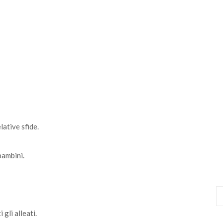
lative sfide.
bambini.
 gli alleati.