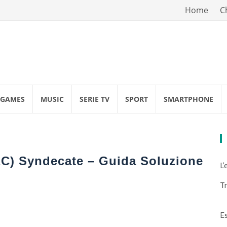
Vai
Home
C
al
contenuto
GAMES
MUSIC
SERIE TV
SPORT
SMARTPHONE
AC) Syndecate – Guida Soluzione
L’
Tr
Es