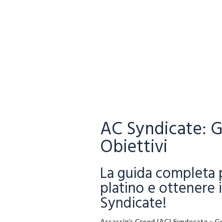
AC Syndicate: G
Obiettivi
La guida completa p
platino e ottenere 
Syndicate!
Assassin’s Creed (AC) Syndecate – Gu