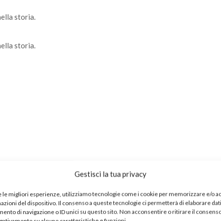
lla storia.
lla storia.
Gestisci la tua privacy
e le migliori esperienze, utilizziamo tecnologie come i cookie per memorizzare e/o 
mazioni del dispositivo. Il consenso a queste tecnologie ci permetterà di elaborare dat
lla storia.
nto di navigazione o ID unici su questo sito. Non acconsentire o ritirare il consens
egativamente su alcune caratteristiche e funzioni.