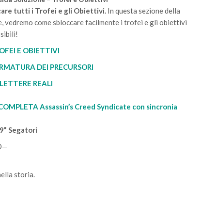
re tutti i Trofei e gli Obiettivi.
In questa sezione della
 vedremo come sbloccare facilmente i trofei e gli obiettivi
ibili!
OFEI E OBIETTIVI
ARMATURA DEI PRECURSORI
 LETTERE REALI
OMPLETA Assassin’s Creed Syndicate con sincronia
9” Segatori
O—
lla storia.