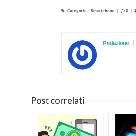
Categorie:
Smartphone
|
0
|
Redazione
Post correlati
ispam
a Google