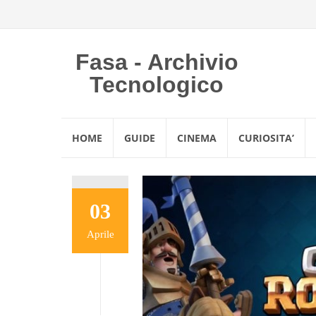
Fasa - Archivio
Tecnologico
Vai
HOME
GUIDE
CINEMA
CURIOSITA’
al
contenuto
03
Aprile