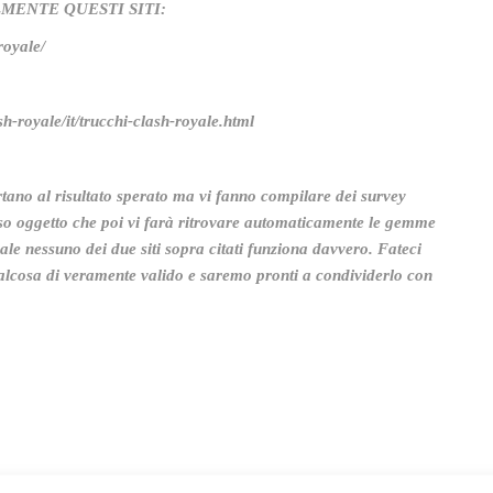
MENTE QUESTI SITI:
royale/
h-royale/it/trucchi-clash-royale.html
no al risultato sperato ma vi fanno compilare dei survey
oso oggetto che poi vi farà ritrovare automaticamente le gemme
uale nessuno dei due siti sopra citati funziona davvero. Fateci
alcosa di veramente valido e saremo pronti a condividerlo con