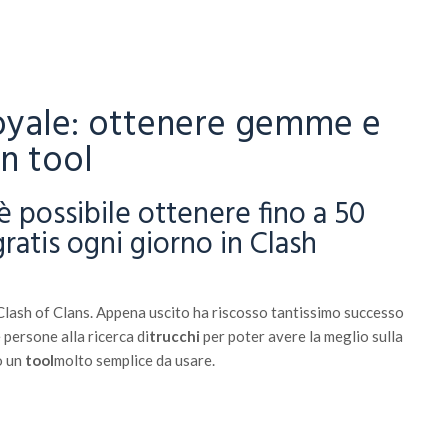
Royale: ottenere gemme e
un tool
è possibile ottenere fino a 50
atis ogni giorno in Clash
i Clash of Clans. Appena uscito ha riscosso tantissimo successo
 persone alla ricerca di
trucchi
per poter avere la meglio sulla
o un
tool
molto semplice da usare.