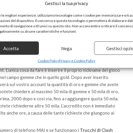
Gestisci la tua privacy
e le migliori esperienze, utilizziamo tecnologie come i cookie per memorizzare e/o 
mazioni del dispositivo. Il consenso a queste tecnologie ci permetterà di elaborare dat
nto di navigazione o ID unici su questo sito. Non acconsentire o ritirare il consens
egativamente su alcune caratteristiche e funzioni.
Accetta
Nega
Gestisci opzi
Cookie Policy
Privacy e Cookie Policy
asta infatti andare su questo sito, tranquilli: non c’è nulla da
nt. L’unica cosa da fare è inserire il proprio nickname del gioco
a nel campo gemme che in quello gold. Dopo aver inserito
riverà sul vostro account la quantità di oro e gemme che avete
potete chiedere al massimo 50 mila di gemme e 50 mila di oro,
rima, 2000 dopo e così via, fino a raggiungere quota 50 mila.
otete richiederne altre 50 mila. L’accredito non è immediato
lte anche ore, a causa delle tante richieste che giungono ai
 numero di telefono MAI e se funzionano i
Trucchi di Clash