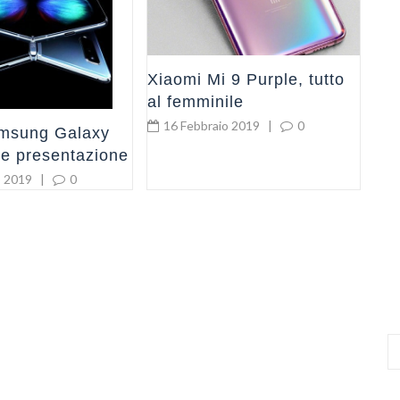
So
2
Xiaomi Mi 9 Purple, tutto
al femminile
16 Febbraio 2019
|
0
amsung Galaxy
 e presentazione
o 2019
|
0