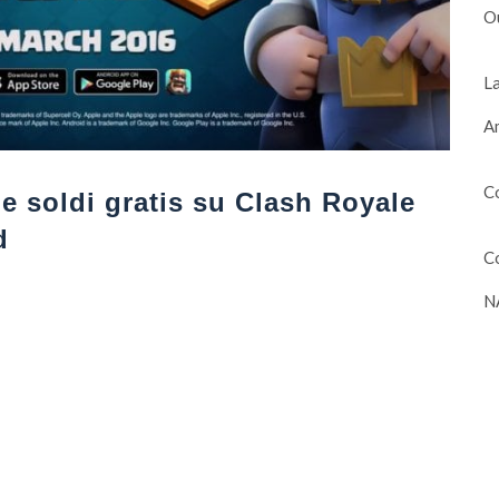
O
La
Am
Co
 soldi gratis su Clash Royale
d
Co
N