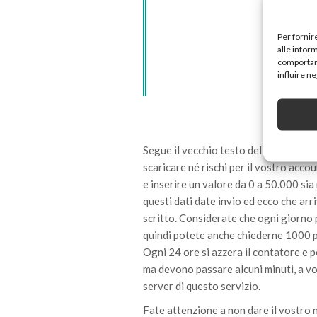
Per fornir
alle infor
comportame
influire n
Segue il vecchio testo dell’articolo: B
scaricare né rischi per il vostro accou
e inserire un valore da 0 a 50.000 si
questi dati date invio ed ecco che ar
scritto. Considerate che ogni giorno 
quindi potete anche chiederne 1000 p
Ogni 24 ore si azzera il contatore e p
ma devono passare alcuni minuti, a vo
server di questo servizio.
Fate attenzione a non dare il vostro