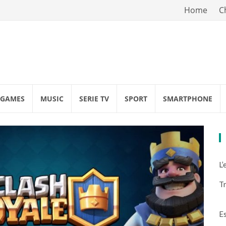
Vai
Home
C
al
contenuto
GAMES
MUSIC
SERIE TV
SPORT
SMARTPHONE
L’
Tr
Es