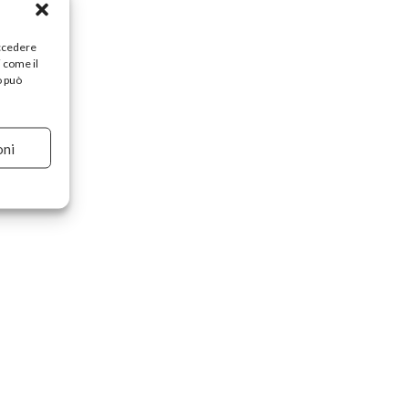
accedere
i come il
o può
oni