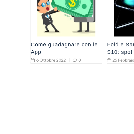
0
Come guadagnare con le
Fold e S
App
S10: spot
ufficiale
6 Ottobre 2022
|
0
25 Febbrai