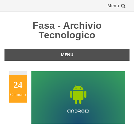
Menu
Vai
Fasa - Archivio
al
Tecnologico
contenuto
MENU
Vai
al
contenuto
24
Gennaio