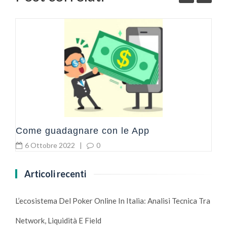
F
p
Come guadagnare con le App
6 Ottobre 2022
|
0
Articoli recenti
L’ecosistema Del Poker Online In Italia: Analisi Tecnica Tra
Network, Liquidità E Field