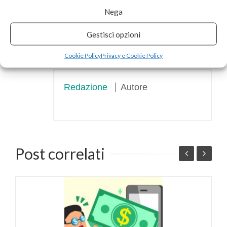
Nega
Categorie:
Smartphone
|
0
|
Redazione
Gestisci opzioni
Cookie Policy
Privacy e Cookie Policy
Redazione
Autore
Post correlati
F
p