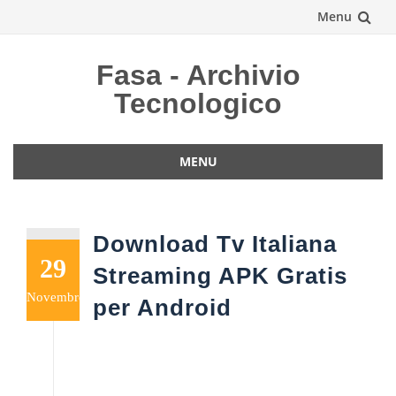
Menu
Vai
Fasa - Archivio
al
Tecnologico
contenuto
MENU
Vai
al
contenuto
Download Tv Italiana
29
Streaming APK Gratis
Novembre
per Android