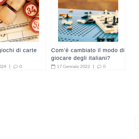
5
giochi di carte
Com’è cambiato il modo di
giocare degli italiani?
024
|
0
17 Gennaio 2022
|
0