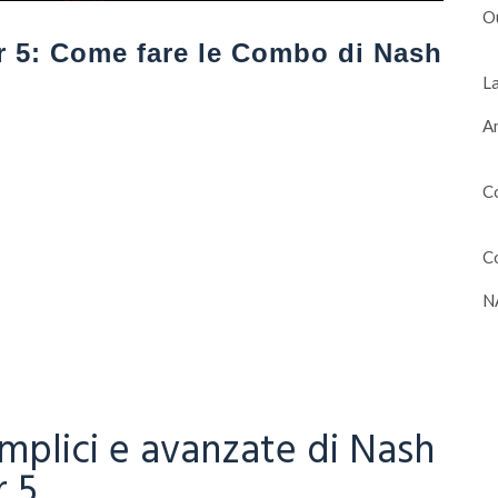
O
r 5: Come fare le Combo di Nash
La
Am
Co
Co
N
plici e avanzate di Nash
r 5