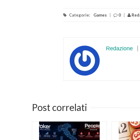
Categorie:
Games
|
0
|
Red
Redazione
Post correlati
 Google,
 la