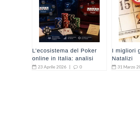
0
L’ecosistema del Poker
I migliori 
online in Italia: analisi
Natalizi
tecnica tra network,
23 Aprile 2026
|
0
31 Marzo 2
liquidità e field