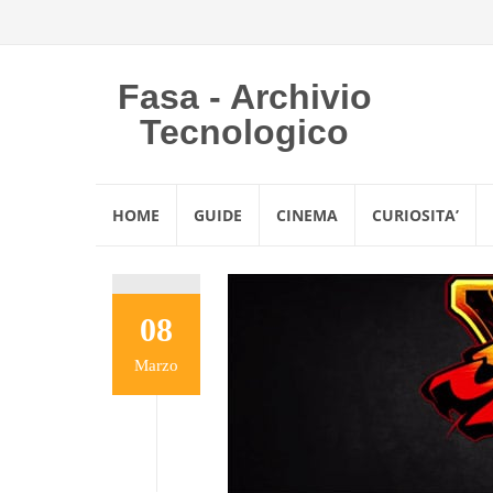
Fasa - Archivio
Tecnologico
Vai
HOME
GUIDE
CINEMA
CURIOSITA’
al
contenuto
08
Marzo