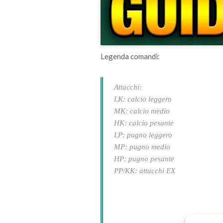
Legenda comandi:
Attacchi:
LK: calcio leggero
MK: calcio medio
HK: calcio pesante
LP: pugno leggero
MP: pugno medio
HP: pugno pesante
PP/KK: attacchi EX