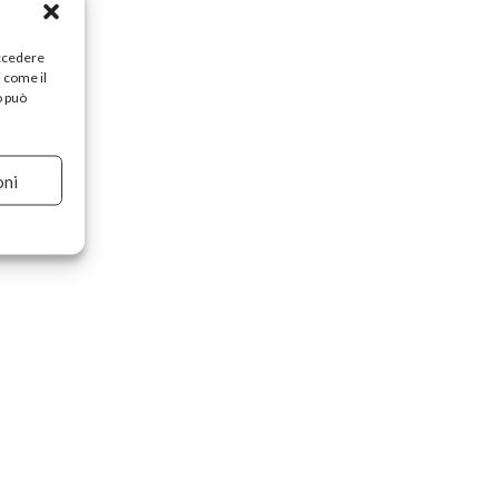
accedere
i come il
o può
oni