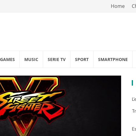
Vai
Home
C
al
contenuto
GAMES
MUSIC
SERIE TV
SPORT
SMARTPHONE
L’
Tr
Es