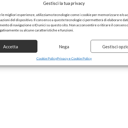
Gestisci la tua privacy
e le migliori esperienze, utilizziamo tecnologie come i cookie per memorizzare e/o 
mazioni del dispositivo. Il consenso a queste tecnologie ci permetterà di elaborare dat
nto di navigazione o ID unici su questo sito. Non acconsentire o ritirare il consens
egativamente su alcune caratteristiche e funzioni.
Accetta
Nega
Gestisci opzi
Cookie Policy
Privacy e Cookie Policy