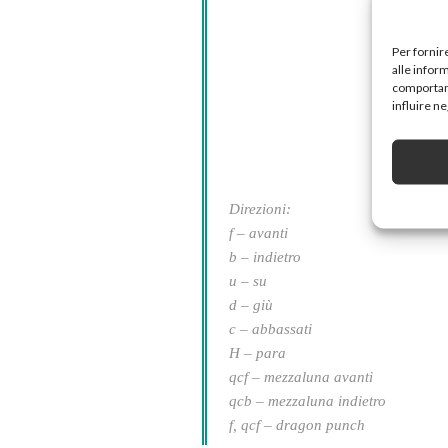
Per fornir
alle infor
comportame
influire n
Direzioni:
f – avanti
b – indietro
u – su
d – giù
c – abbassati
H – para
qcf – mezzaluna avanti
qcb – mezzaluna indietro
f, qcf – dragon punch