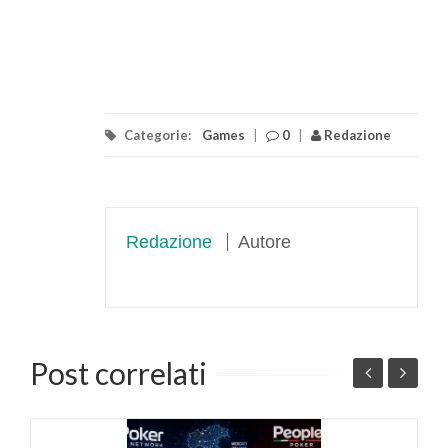
Categorie:
Games
|
0
|
Redazione
Redazione
Autore
Post correlati
a
I