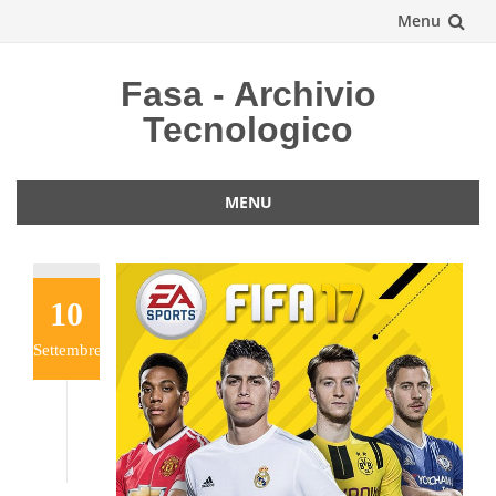
Menu
Vai
Fasa - Archivio
al
Tecnologico
contenuto
MENU
Vai
al
contenuto
10
Settembre