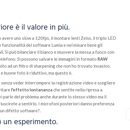
re è il valore in più.
 avere uno slow a 120fps, il montare lenti Zeiss, il triplo LED
le funzionalità del software Lumia e nel mixare bene gli
i. Si può bilanciare il bianco e muovere la messa a fuoco con
 telefono. Si possono salvare le immagini in formato
RAW
ito ad un filtro di sharpening che non ho trovato invasivo.
e buone foto è riduttivo, ma questo è.
 senza veder interrompere la registrazione video e scegliere
vitare
l’effetto lontananza
che sentite nella ripresa a
 vi parlo del problema anche durante lo stesso video ma il
uscirete a sentirlo. I microfoni posteriori danno preferenza
 un difetto software?.
) un esperimento.