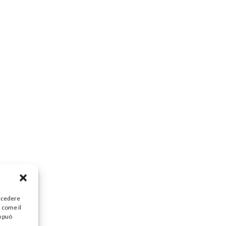
accedere
i come il
o può