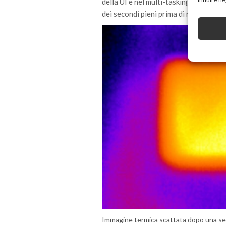
della UI e nel multi-tasking intenso. In
dei secondi pieni prima di rispondere,
Immagine termica scattata dopo una s