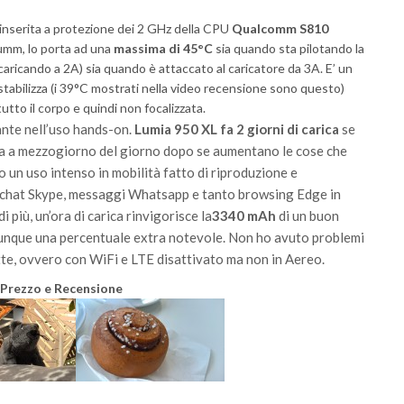
inserita a protezione dei 2 GHz della CPU
Qualcomm S810
umm, lo porta ad una
massima di 45°C
sia quando sta pilotando la
caricando a 2A) sia quando è attaccato al caricatore da 3A. E’ un
tabilizza (i 39°C mostrati nella video recensione sono questo)
utto il corpo e quindi non focalizzata.
nte nell’uso hands-on.
Lumia 950 XL fa 2 giorni di carica
se
iva a mezzogiorno del giorno dopo se aumentano le cose che
 un uso intenso in mobilità fatto di riproduzione e
e chat Skype, messaggi Whatsapp e tanto browsing Edge in
i più, un’ora di carica rinvigorisce la
3340 mAh
di un buon
munque una percentuale extra notevole. Non ho avuto problemi
otte, ovvero con WiFi e LTE disattivato ma non in
Aereo
.
 Prezzo e Recensione