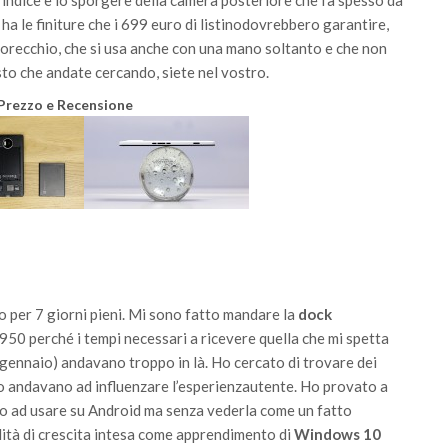
a indice e lo sporgere della camera posteriore che fa spesso da
a le finiture che i 699 euro di listinodovrebbero garantire,
l’orecchio, che si usa anche con una mano soltanto e che non
sto che andate cercando, siete nel vostro.
 Prezzo e Recensione
per 7 giorni pieni. Mi sono fatto mandare la
dock
950 perché i tempi necessari a ricevere quella che mi spetta
gennaio) andavano troppo in là. Ho cercato di trovare dei
o andavano ad influenzare l’
esperienza
utente. Ho provato a
to ad usare su Android ma senza vederla come un fatto
lità di crescita intesa come apprendimento di
Windows 10