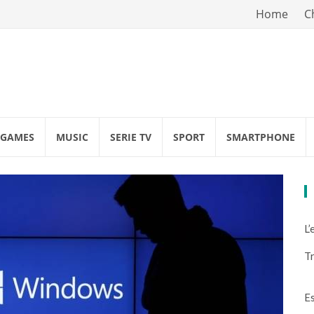
Vai
Home
C
al
contenuto
GAMES
MUSIC
SERIE TV
SPORT
SMARTPHONE
L’
Tr
Es