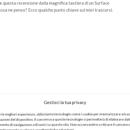
re questa recensione dalla magnifica tastiera di un Surface
cosa ne penso? Ecco qualche punto chiave sui miei trascorsi.
azioni e le temperature sono i suoi
Gestisci la tua privacy
e le migliori esperienze, utilizziamo tecnologie come i cookie per memorizzare e/o 
mazioni del dispositivo. Il consenso a queste tecnologie ci permetterà di elaborare dat
950 XL non dà mai l’idea di essere in affanno nella gestione
nto di navigazione o ID unici su questo sito. Non acconsentire o ritirare il consens
egativamente su alcune caratteristiche e funzioni.