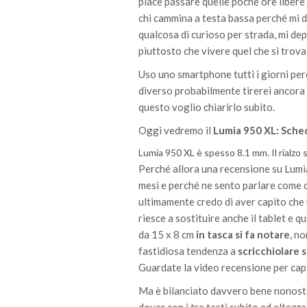
piace passare quelle poche ore liber
chi cammina a testa bassa perché mi d
qualcosa di curioso per strada, mi dep
piuttosto che vivere quel che si trova 
Uso uno smartphone tutti i giorni per
diverso probabilmente tirerei ancora 
questo voglio chiarirlo subito.
Oggi vedremo il
Lumia 950 XL: Sche
Lumia 950 XL è spesso 8.1 mm. Il rialzo 
Perché allora una recensione su Lumia
mesi e perché ne sento parlare come 
ultimamente credo di aver capito che
riesce a sostituire anche il tablet e q
da 15 x 8 cm
in tasca si fa notare
, no
fastidiosa tendenza a
scricchiolare
Guardate la video recensione per cap
Ma è bilanciato davvero bene nonost