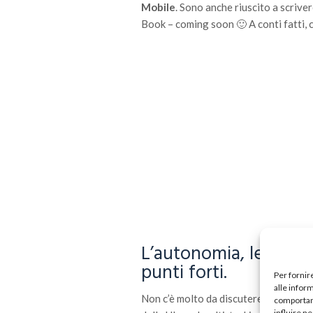
Mobile
. Sono anche riuscito a scrive
Book – coming soon 🙂 A conti fatti, 
L’autonomia, le prest
punti forti.
Per fornir
alle infor
Non c’è molto da discutere qui. Lumia 
comportame
influire n