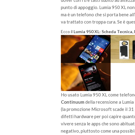
dover con i tre tasti subito ad altezz
punto di appoggio. Lumia 950 XL non h
ma è un telefono che si porta bene al
va trattato con troppa cura. Se è que
Ecco il
Lumia 950 XL: Scheda Tecnica,
Ho usato Lumia 950 XL come telefono 
Continuum
della recensione a Lumia 
(la promozione Microsoft scade il 31 
difetti hardware per poi capire quant
vivere senza le apps che sono abitua
negativo, piuttosto come una possibi