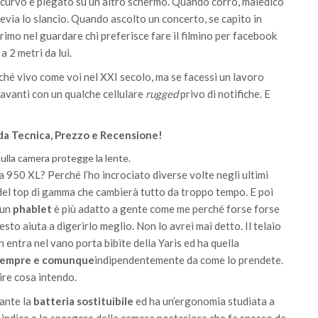
e curvo e piegato su un altro schermo. Quando corro, maledico
evia lo slancio. Quando ascolto un concerto, se capito in
rimo nel guardare chi preferisce fare il filmino per facebook
a 2 metri da lui.
ché vivo come voi nel XXI secolo, ma se facessi un lavoro
avanti con un qualche cellulare
rugged
privo di notifiche. E
da Tecnica, Prezzo e Recensione!
sulla camera protegge la lente.
 950 XL? Perché l’ho incrociato diverse volte negli ultimi
del top di gamma che cambierà tutto da troppo tempo. E poi
 un
phablet
è più adatto a gente come me perché forse forse
uesto aiuta a digerirlo meglio. Non lo avrei mai detto. Il telaio
n entra nel vano porta bibite della Yaris ed ha quella
 sempre e comunque
indipendentemente da come lo prendete.
ire cosa intendo.
ante la
batteria sostituibile
ed ha un’ergonomia studiata a