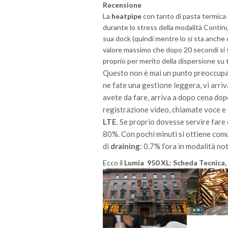
Recensione
La
heatpipe
con tanto di pasta termica 
durante lo stress della modalità Contin
sua dock (quindi mentre lo si sta anche 
valore massimo che dopo 20 secondi si s
proprio per merito della dispersione su t
Questo non è mai un punto preoccupa
ne fate una gestione leggera, vi arr
avete da fare, arriva a dopo cena dopo
registrazione video, chiamate voce 
LTE
. Se proprio dovesse servire fare d
80%. Con pochi minuti si ottiene co
di
draining
: 0.7% l’ora in modalità n
Ecco il
Lumia 950 XL: Scheda Tecnica,