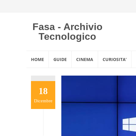
Fasa - Archivio
Tecnologico
Vai
HOME
GUIDE
CINEMA
CURIOSITA’
al
contenuto
18
Dicembre