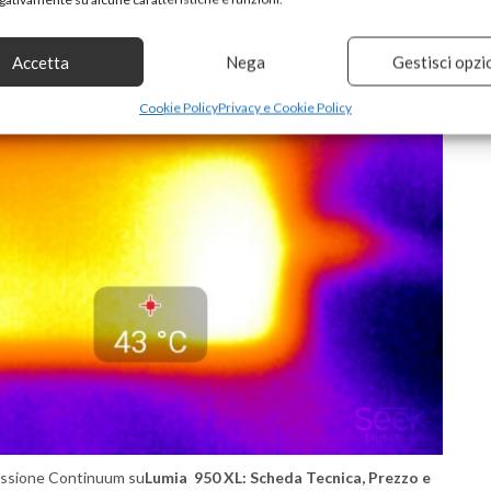
 stile
Windows Phone
, capita che un’app o un menù carichi
 ma è una colpa del software e ne parleremo poco più in giù.
Accetta
Nega
Gestisci opzi
Cookie Policy
Privacy e Cookie Policy
essione Continuum su
Lumia 950 XL: Scheda Tecnica, Prezzo e