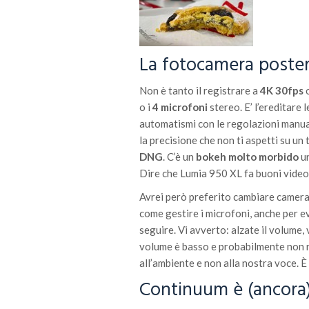
La fotocamera posterio
Non è tanto il registrare a
4K 30fps
o
o i
4 microfoni
stereo. E’ l’ereditare 
automatismi con le regolazioni manual
la precisione che non ti aspetti su un
DNG
. C’è un
bokeh molto morbido
un
Dire che Lumia 950 XL fa buoni video 
Avrei però preferito cambiare camera
come gestire i microfoni, anche per e
seguire. Vi avverto: alzate il volume,
volume è basso e probabilmente non ri
all’ambiente e non alla nostra voce. È
Continuum è (ancora