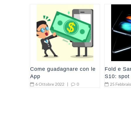
ispam
a Google
0
Come guadagnare con le
Fold e S
App
S10: spot
ufficiale
6 Ottobre 2022
|
0
25 Febbrai