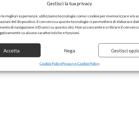
ti puoi divertire ad applicare i filtri scegliendo i vari effetti
Gestisci la tua privacy
ononoke, Illegal Beauty,The Scream, We can do it! e molti
e le migliori esperienze, utilizziamo tecnologie come i cookie per memorizzare e/o 
mazioni del dispositivo. Il consenso a queste tecnologie ci permetterà di elaborare dat
 piaciuta e se ti fa piacere lasciaci un commento oppure un
nto di navigazione o ID unici su questo sito. Non acconsentire o ritirare il consens
egativamente su alcune caratteristiche e funzioni.
Accetta
Nega
Gestisci opzi
Cookie Policy
Privacy e Cookie Policy