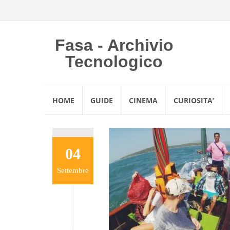
Fasa - Archivio
Tecnologico
Vai
HOME
GUIDE
CINEMA
CURIOSITA’
al
contenuto
04
Settembre