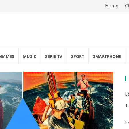
Vai
Home
C
al
contenuto
GAMES
MUSIC
SERIE TV
SPORT
SMARTPHONE
L’
Tr
Es