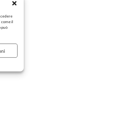
accedere
i come il
o può
oni