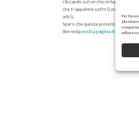
cliccando sul cerchio in basso e adesso 
che ti appaiono sotto (Love, Urban,M
Per fornir
altri).
alle infor
Spero che questa presentazione ti sia
comportame
like nella
nostra pagina di Facebook.
influire n