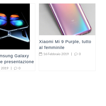
Lg
fo
So
2
Xiaomi Mi 9 Purple, tutto
al femminile
16 Febbraio 2019
|
0
amsung Galaxy
 e presentazione
o 2019
|
0