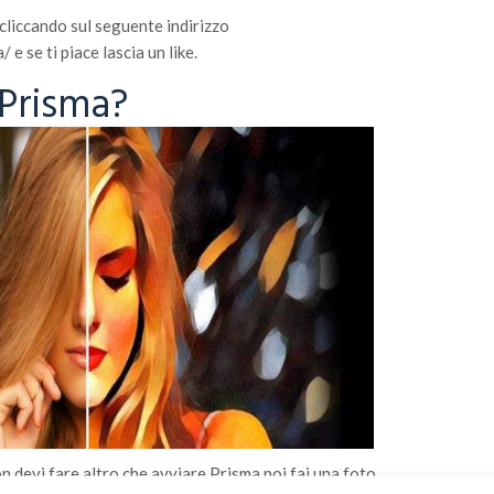
 cliccando sul seguente indirizzo
 se ti piace lascia un like.
Prisma?
n devi fare altro che avviare Prisma poi fai una foto