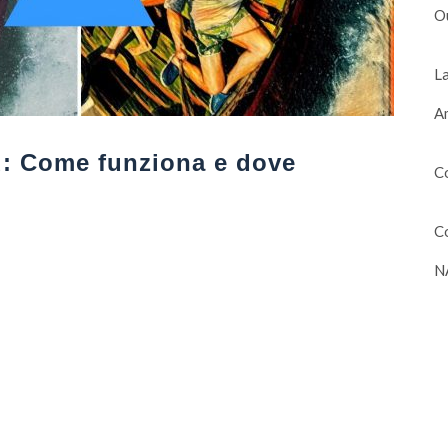
O
La
Am
: Come funziona e dove
Co
Co
N