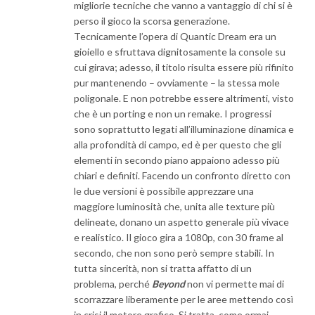
migliorie tecniche che vanno a vantaggio di chi si è
perso il gioco la scorsa generazione.
Tecnicamente l’opera di Quantic Dream era un
gioiello e sfruttava dignitosamente la console su
cui girava; adesso, il titolo risulta essere più rifinito
pur mantenendo – ovviamente – la stessa mole
poligonale. E non potrebbe essere altrimenti, visto
che è un porting e non un remake. I progressi
sono soprattutto legati all’illuminazione dinamica e
alla profondità di campo, ed è per questo che gli
elementi in secondo piano appaiono adesso più
chiari e definiti. Facendo un confronto diretto con
le due versioni è possibile apprezzare una
maggiore luminosità che, unita alle texture più
delineate, donano un aspetto generale più vivace
e realistico. Il gioco gira a 1080p, con 30 frame al
secondo, che non sono però sempre stabili. In
tutta sincerità, non si tratta affatto di un
problema, perché
Beyond
non vi permette mai di
scorrazzare liberamente per le aree mettendo così
in crisi il motore grafico. Si tratta, come ormai