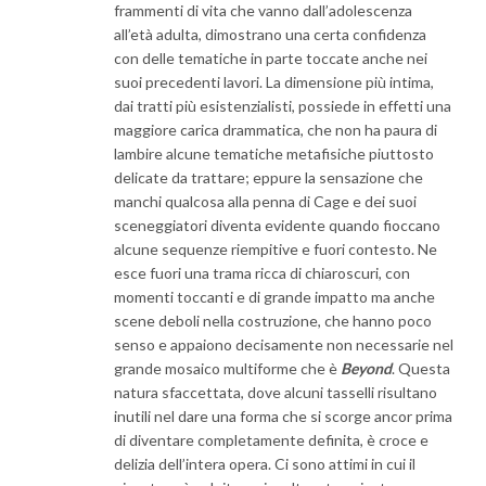
frammenti di vita che vanno dall’adolescenza
all’età adulta, dimostrano una certa confidenza
con delle tematiche in parte toccate anche nei
suoi precedenti lavori. La dimensione più intima,
dai tratti più esistenzialisti, possiede in effetti una
maggiore carica drammatica, che non ha paura di
lambire alcune tematiche metafisiche piuttosto
delicate da trattare; eppure la sensazione che
manchi qualcosa alla penna di Cage e dei suoi
sceneggiatori diventa evidente quando fioccano
alcune sequenze riempitive e fuori contesto. Ne
esce fuori una trama ricca di chiaroscuri, con
momenti toccanti e di grande impatto ma anche
scene deboli nella costruzione, che hanno poco
senso e appaiono decisamente non necessarie nel
grande mosaico multiforme che è
Beyond
. Questa
natura sfaccettata, dove alcuni tasselli risultano
inutili nel dare una forma che si scorge ancor prima
di diventare completamente definita, è croce e
delizia dell’intera opera. Ci sono attimi in cui il