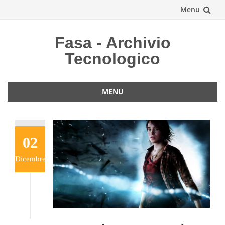
Menu
Vai
Fasa - Archivio
al
Tecnologico
contenuto
MENU
Vai
al
contenuto
02
Dicembre