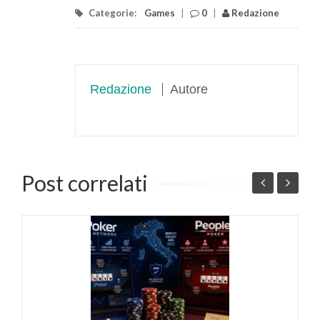
Categorie:
Games
|
0
|
Redazione
Redazione
Autore
Post correlati
a
I