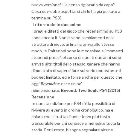
nuova versione? Ha senso rigiocarlo da capo?
Cosa dovrebbe aspettarsi chi lo ha già portato a
termine su PS3?
Il ritorno delle due anime
I pregi e difetti del gioco che recensimmo su PS3
sono ancora lì. Non ci sono cambiamenti nella
struttura di gioco, ai finali si arriva allo stesso
modo, le limitazioni sono le medesime e i momenti
stupendi pure. Nel corso di questi due anni sono
arrivati altri titoli dello stesso genere che hanno
dimostrato di saperci fare sul serio nonostante il
budget limitato, ed è forse anche per questo che
oggi
Beyond
ne esce un po’
ridimensionato.
Beyond: Two Souls PS4 (2015)
Recensione
In questa edizione per PS4 c’è la possibilità di
rivivere gli eventi in ordine cronologico, ma è
chiaro che si tratta di uno sforzo piuttosto
trascurabile per chi conosce a menadito tutta la
storia. Per il resto, bisogna segnalare alcune