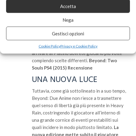
Accetta
Beyond: Due Anime mette a disposizione 46
trofei, dei quali la maggior parte nascosti per
Nega
non rivelare anzitempo eventi legati alla trama
o decisioni inerenti alla vicenda di Jodie. Per
Gestisci opzioni
questo motivo evitiamo di discuterne
estensivamente, ma vi basti sapere che per
Cookie Policy
Privacy e Cookie Policy
arrivare al Platino dovrete giocarlo più volte
compiendo scelte differenti.
Beyond: Two
Souls PS4 (2015) Recensione
UNA NUOVA LUCE
Tuttavia, come già sottolineato in a suo tempo,
Beyond: Due Anime non riesce a trasmettere
quel senso di libertà già più presente in Heavy
Rain, costringendo il giocatore all’interno di
una grande cornice di eventi prestabiliti sui
quali incidere in modo piuttosto limitato.
La
nuova edizione mette subito il giocatore