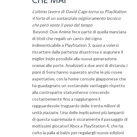
CHE MAI
L’ultimo lavoro di David Cage torna su PlayStation
4 forte di un sostanziale miglioramento tecnico
che però sente il peso del tempo
Beyond: Due Anime fece parte di quella manciata
di titoli che regalò un canto del cigno
indimenticabile a PlayStation 3, quasi a volersi
riscattare dalla partenza disastrosa e augurare il
miglior inizio possibile alla nuova generazione
oramai alle porte. Analizzati a due anni di distanza, i
piani di Sony hanno superato anche le più rosee
aspettative, con la home console giapponese che
ha guadagnato un sostanziale vantaggio rispetto
alla controparte statunitense crescendo
costantemente fino a raggiungere il
ragguardevole traguardo delle trenta milioni di
unità piazzate. Una delle implicazioni più lampanti
di questa supremazia è sicuramente il passaggio di
moltissimi giocatori Xbox a PlayStation 4, che ha
colto la palla al balzo per regalargli nuove edizioni