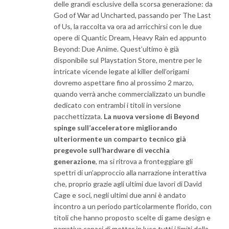
delle grandi esclusive della scorsa generazione: da
God of War ad Uncharted, passando per The Last
of Us, la raccolta va ora ad arricchirsi con le due
opere di Quantic Dream, Heavy Rain ed appunto
Beyond: Due Anime. Quest’ultimo è già
disponibile sul Playstation Store, mentre per le
intricate vicende legate al killer dell’origami
dovremo aspettare fino al prossimo 2 marzo,
quando verrà anche commercializzato un bundle
dedicato con entrambi i titoli in versione
pacchettizzata.
La nuova versione di Beyond
spinge sull’acceleratore migliorando
ulteriormente un comparto tecnico già
pregevole sull’hardware di vecchia
generazione
, ma si ritrova a fronteggiare gli
spettri di un’approccio alla narrazione interattiva
che, proprio grazie agli ultimi due lavori di David
Cage e soci, negli ultimi due anni è andato
incontro a un periodo particolarmente florido, con
titoli che hanno proposto scelte di game design e
narrativa capaci di metter in luce tutti i limiti della