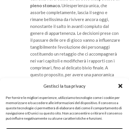
pieno stomaco.
Un’esperienza unica, che
assorbe completamente, lascia il segno e
rimane bellissima da rivivere ancora oggi,
nonostante il salto in avanti compiuto dal
genere di appartenenza. Le decisioni prese con
il passare delle ore di gioco vanno a influenzare
tangibilmente l’evoluzione dei personaggi
costituendo un retaggio che ci accompagnerà
nei vari capitoli e modificherà i rapporti con i
comprimari, fino al delicato bivio finale. A
questo proposito, per avere una panoramica
più dettagliata sulle varie possibilità, Quantic
Gestisci la tua privacy
Dream ha optato per l’introduzione di una
schermata riepilogativa alla fine di ogni
Per fornire le migliori esperienze, utilizziamo tecnologie come i cookie per
sezione che raccoglie tutte le possibili scelte
memorizzare e/o accedere alle informazioni del dispositivo. Il consenso a
queste tecnologie ci permetterà di elaborare dati come il comportamento di
con relative percentuali di preferenza da parte
navigazione o ID unici su questo sito. Non acconsentire o ritirare il consenso
di tutti gli altri giocatori.
può influire negativamente su alcune caratteristiche e funzioni.
Trofei PlayStation 4