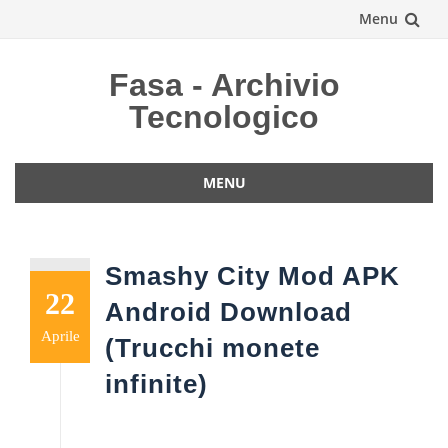
Menu
Vai
Fasa - Archivio
al
Tecnologico
contenuto
MENU
Vai
al
contenuto
Smashy City Mod APK
22
Android Download
Aprile
(Trucchi monete
infinite)