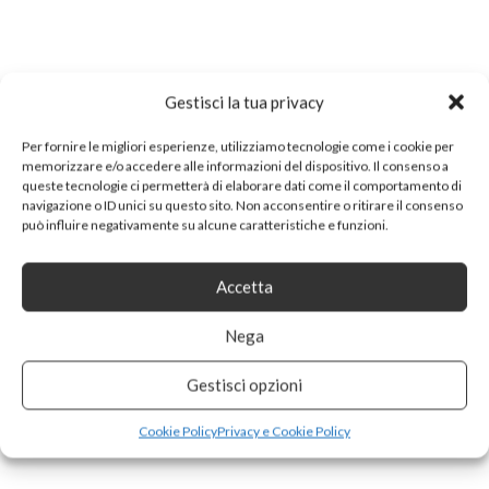
Gestisci la tua privacy
Per fornire le migliori esperienze, utilizziamo tecnologie come i cookie per
memorizzare e/o accedere alle informazioni del dispositivo. Il consenso a
Categorie:
Games
|
0
|
Redazione
queste tecnologie ci permetterà di elaborare dati come il comportamento di
navigazione o ID unici su questo sito. Non acconsentire o ritirare il consenso
può influire negativamente su alcune caratteristiche e funzioni.
Accetta
Redazione
Autore
Nega
Gestisci opzioni
Post correlati
Cookie Policy
Privacy e Cookie Policy