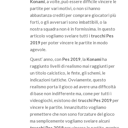
Konami
, a volte, può essere difficile vincere le
partite per vari motivi, o non si hanno
abbastanza crediti per comprare giocatori più
forti, o gli avversari sono imbattibili, o la
nostra squadra non è in formissima. In questo
articolo vogliamo svelare tutti i
trucchi Pes
2019
per poter vincere le partite in modo
agevole.
Quest’ anno, con
Pes 2019
, la
Konami
ha
raggiunto livelli di realismo mai raggiunti per
un titolo calcistico, le finte, gli schemi, le
indicazioni tattiche. Ovviamente, questo
realismo porta il gioco ad avere una difficoltà
di base non indifferente ma, come per tutti i
videogiochi, esistono dei
trucchi Pes 2019
per
vincere le partite. Innanzitutto vogliamo
premettere che non sono forzature del gioco
ma semplicemente vogliamo svelare alcuni
trucchi Pes 2019
per vincere le partite, mentre