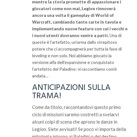
mentre la storia promette di appassionare i
giocatori come non mai, Legion rinnoverà
ancora una volta il gameplay di World of
Warcraft, cambiando tante carte in tavola e
implementando nuove feature con cui i vecchi e
i nuovi utenti dovranno venire a patti.
Una di
queste è l’artefatto, un’arma dallo strepitoso
potere che ci accompagnerà per tutta la fase di
leveling e non solo. Noi abbiamo giocato la
versione alfa dell’espansione e conquistato
l’artefatto del Paladino: vi raccontiamo com’è
andata…
ANTICIPAZIONI SULLA
TRAMA!
Come da titolo, raccontandovi questo primo
ciclo di missioni saremo costretti a svelarvi
alcuni colpi di scena che aprono le danze in
Legion. Siete avvisati! Se poco vi importa della
mitologia intorno ai Paladini o del destino