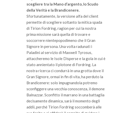
scegliere tra la Mano d’argento, lo Scudo
della Verità e la Brandicenere.
Sfortunatamente, la versione alfa del client
permette di scegliere soltanto la mitica spada
di Tirion Fordring, ragion per cui la nostra
prima missione sarà quella di trovare e
soccorrere nientepopodimeno che il Gran
Signore in persona. Una volta radunati i
Paladini al servizio di Maxwell Tyrosus,
attaccheremo le Isole Disperse e la gola in cui è
stato annientato il plotone di Fordring. La
nostra ricerca ci condurrà in una grotta dove il
Gran Signore, ormai in fin di vita, ha perduto la
Brandicenere: solo impugnandola potremo
sconfiggere una vecchia conoscenza, il demone
Balnazzar. Sconfitto il marrano in una battaglia
decisamente dinamica, sarà il momento degli
addii, perché Tirion Fordring soccomberà alle
sue ferite e ci affiderà il compito di guidare i