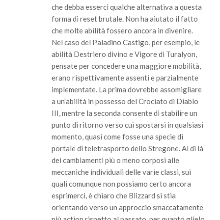
che debba esserci qualche alternativa a questa
forma di reset brutale. Non ha aiutato il fatto
che molte abilità fossero ancora in divenire.
Nel caso del Paladino Castigo, per esempio, le
abilità Destriero divino e Vigore di Turalyon,
pensate per concedere una maggiore mobilità,
erano rispettivamente assenti e parzialmente
implementate. La prima dovrebbe assomigliare
a un’abilità in possesso del Crociato di Diablo
III, mentre la seconda consente di stabilire un
punto di ritorno verso cui spostarsi in qualsiasi
momento, quasi come fosse una specie di
portale di teletrasporto dello Stregone. Al di là
dei cambiamenti più o meno corposi alle
meccaniche individuali delle varie classi, sui
quali comunque non possiamo certo ancora
esprimerci, è chiaro che Blizzard si stia
orientando verso un approccio smaccatamente
più action rispetto al passato, per quanto glielo