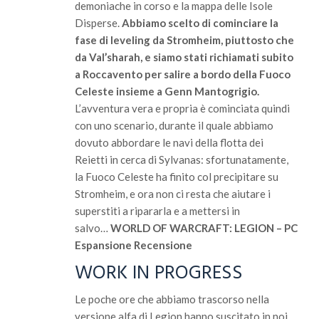
demoniache in corso e la mappa delle Isole
Disperse.
Abbiamo scelto di cominciare la
fase di leveling da Stromheim, piuttosto che
da Val’sharah, e siamo stati richiamati subito
a Roccavento per salire a bordo della Fuoco
Celeste insieme a Genn Mantogrigio.
L’avventura vera e propria è cominciata quindi
con uno scenario, durante il quale abbiamo
dovuto abbordare le navi della flotta dei
Reietti in cerca di Sylvanas: sfortunatamente,
la Fuoco Celeste ha finito col precipitare su
Stromheim, e ora non ci resta che aiutare i
superstiti a ripararla e a mettersi in
salvo…
WORLD OF WARCRAFT: LEGION – PC
Espansione Recensione
WORK IN PROGRESS
Le poche ore che abbiamo trascorso nella
versione alfa di Legion hanno suscitato in noi