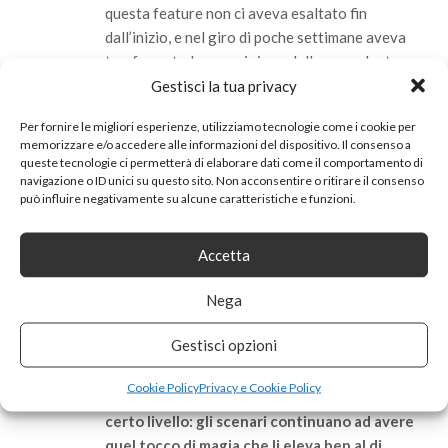
questa feature non ci aveva esaltato fin
dall’inizio, e nel giro di poche settimane aveva
trasformato la guarnigione della precedente
espansione in una specie di minigioco da social
Gestisci la tua privacy
network che ci spingeva ad aprire il client anche
Per fornire le migliori esperienze, utilizziamo tecnologie come i cookie per
soltanto per gestire i nostri seguaci e
memorizzare e/o accedere alle informazioni del dispositivo. Il consenso a
massimizzare profitti e risorse. Possiamo solo
queste tecnologie ci permetterà di elaborare dati come il comportamento di
sperare che Blizzard stia facendo soltanto
navigazione o ID unici su questo sito. Non acconsentire o ritirare il consenso
può influire negativamente su alcune caratteristiche e funzioni.
delle prove e che queste caratteristiche siano
eventualmente rivedute e corrette prima del
lancio di Legion. In mezzo alle tiepide
Accetta
perplessità, comunque, non sono mancate le
Nega
impressioni nettamente positive, specie per
quel che riguarda le modifiche all’interfaccia di
Gestisci opzioni
gioco e l’aspetto delle Isole Disperse. World of
Warcraft non sarà Black Desert Online, ma
c’è
Cookie Policy
Privacy e Cookie Policy
un motivo se gli artisti Blizzard sono di un
certo livello: gli scenari continuano ad avere
quel tocco di magia che li eleva ben al di