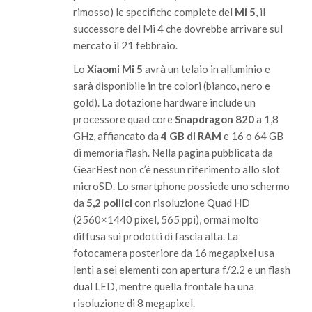
rimosso) le specifiche complete del
Mi 5
, il
successore del Mi 4 che dovrebbe arrivare sul
mercato il 21 febbraio.
Lo
Xiaomi Mi 5
avrà un telaio in alluminio e
sarà disponibile in tre colori (bianco, nero e
gold). La dotazione hardware include un
processore quad core
Snapdragon 820
a 1,8
GHz, affiancato da
4 GB di RAM
e 16 o 64 GB
di memoria flash. Nella pagina pubblicata da
GearBest non c’è nessun riferimento allo slot
microSD. Lo smartphone possiede uno schermo
da
5,2 pollici
con risoluzione Quad HD
(2560×1440 pixel, 565 ppi), ormai molto
diffusa sui prodotti di fascia alta. La
fotocamera posteriore da 16 megapixel usa
lenti a sei elementi con apertura f/2.2 e un flash
dual LED, mentre quella frontale ha una
risoluzione di 8 megapixel.